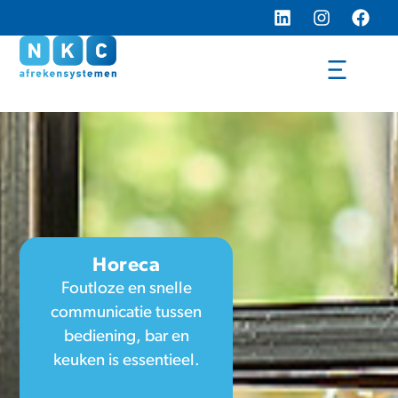
Horeca
Foutloze en snelle
communicatie tussen
bediening, bar en
keuken is essentieel.